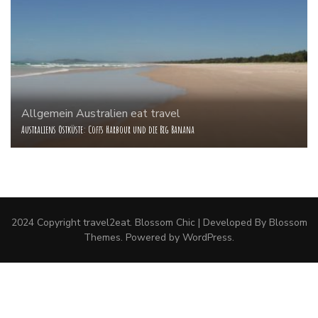
Allgemein
Australien
eat
travel
Australiens Ostküste: Coffs Harbour und die Big Banana
2024 Copyright
travel2eat
.
Blossom Chic | Developed By
Blossom
Themes
. Powered by
WordPress
.