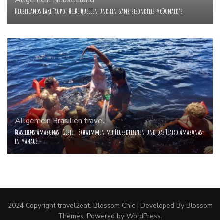
Neuseelands Lake Taupo: Heiße Quellen und ein ganz besonderes McDonald‘s
Allgemein
Brasilien
travel
Brasiliens Amazonas-Gebiet: Schwimmen mit Flussdelfinen und das Teatro Amazonas
in Manaus
2024 Copyright
travel2eat
.
Blossom Chic | Developed By
Blossom
Themes
. Powered by
WordPress
.