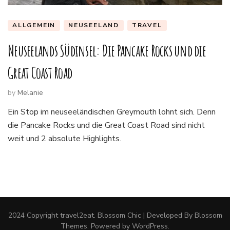
ALLGEMEIN
NEUSEELAND
TRAVEL
Neuseelands Südinsel: Die Pancake Rocks und die
Great Coast Road
by
Melanie
Ein Stop im neuseeländischen Greymouth lohnt sich. Denn
die Pancake Rocks und die Great Coast Road sind nicht
weit und 2 absolute Highlights.
2024 Copyright
travel2eat
.
Blossom Chic | Developed By
Blossom
Themes
. Powered by
WordPress
.