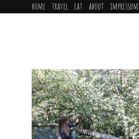
home
travel
eat
about
impressum