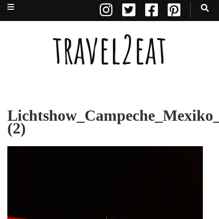
travel2eat
Lichtshow_Campeche_Mexiko_t
(2)