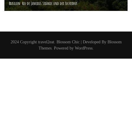
Brasilien: Rio de Janeiros Strände und der Zuckerhut
2024 Copyright
travel2eat
.
Blossom Chic | Developed By
Blossom
Themes
. Powered by
WordPress
.