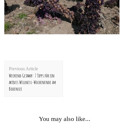
Post
Previous Article
Navigation
Weekend Getaway: 7 Tipps für ein
aktives Wellness-Wochenende am
Bodensee
You may also like...