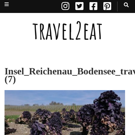
travel2eat
Insel_Reichenau_Bodensee_trav
(7)