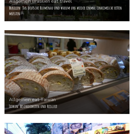
Allgemein
Brasilien
eat
travel
Brasilien: Das deutsche Blumenau und warum uns wieder einmal Einheimische retten
mussten
Allgemein
eat
Taiwan
Taiwan: Besonderheiten und Reisezeit