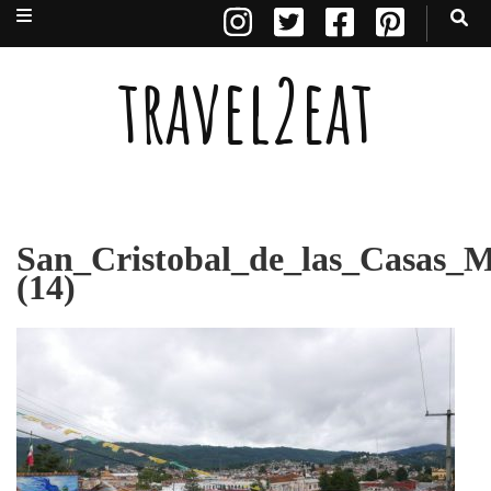
travel2eat
San_Cristobal_de_las_Casas_M
(14)