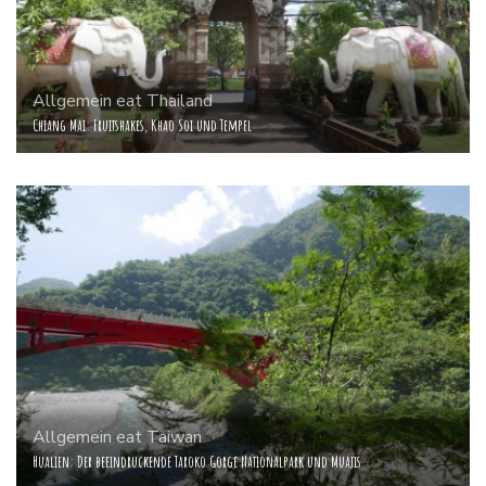
Allgemein
eat
Thailand
Chiang Mai: Fruitshakes, Khao Soi und Tempel
Allgemein
eat
Taiwan
Hualien: Der beeindruckende Taroko Gorge Nationalpark und Muajis