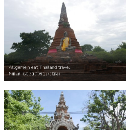
Allgemein
eat
Thailand
travel
Ayutthaya: historische Tempel und Kitsch