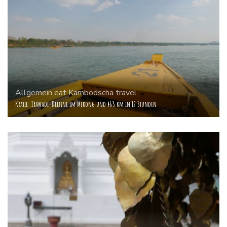
Allgemein
eat
Kambodscha
travel
Kratie: Irawadi-Delfine im Mekong und 463 km in 12 Stunden