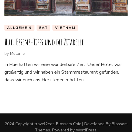
ALLGEMEIN
EAT
VIETNAM
Hue: Essens-Tipps und die Zitadelle
by
Melanie
In Hue hatten wir eine wunderbare Zeit. Unser Hotel war
großartig und wir haben ein Stammrestaurant gefunden,
dass wir euch ans Herz legen möchten.
2024 Copyright
travel2eat
.
Blossom Chic | Developed By
Blossom
Themes
. Powered by
WordPress
.