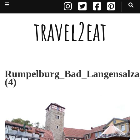
travel2eat
Rumpelburg_Bad_Langensalza_
(4)