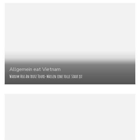
Allgemein
eat
Vietnam
Warum Hoi An trotz Touri-Massen eine tolle Stadt ist