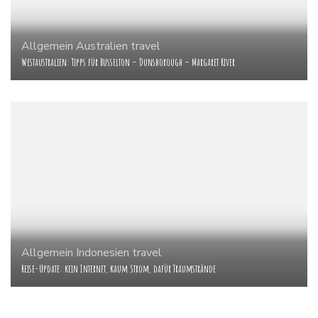
Allgemein
Australien
travel
Westaustralien: Tipps für Busselton – Dunsborough – Margaret River
Allgemein
Indonesien
travel
Reise-Update: kein Internet, kaum Strom, dafür Traumstrände