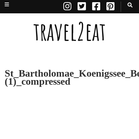
travel2eat
St_Bartholomae_Koenigssee_Be
(1)_compressed