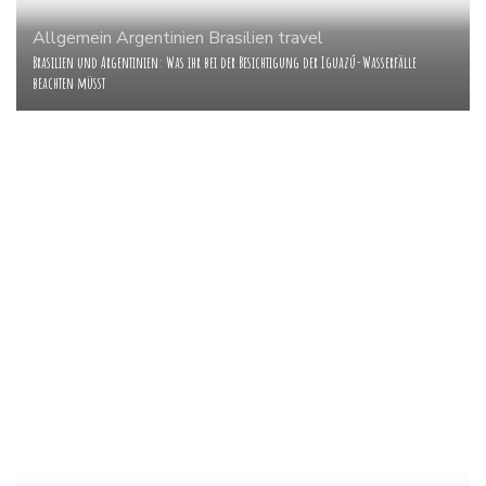
Allgemein
Argentinien
Brasilien
travel
Brasilien und Argentinien: Was ihr bei der Besichtigung der Iguazú-Wasserfälle
beachten müsst