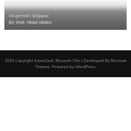
Allgemein
Singapur
Reise-Update: 9 Monate unterwegs
2024 Copyright
travel2eat
.
Blossom Chic | Developed By
Blossom
Themes
. Powered by
WordPress
.