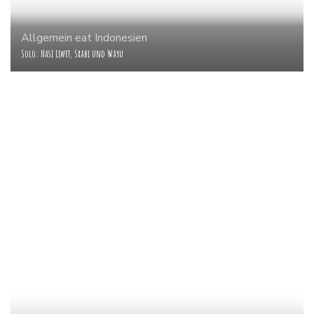
Allgemein
eat
Indonesien
Solo: Nasi Liwet, Srabi und Wayu