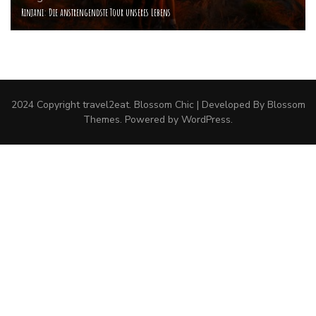
Rinjani: Die anstrengendste Tour unseres Lebens
2024 Copyright
travel2eat
.
Blossom Chic | Developed By
Blossom
Themes
. Powered by
WordPress
.