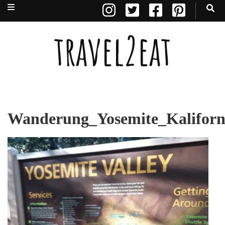
travel2eat
Wanderung_Yosemite_Kaliforni