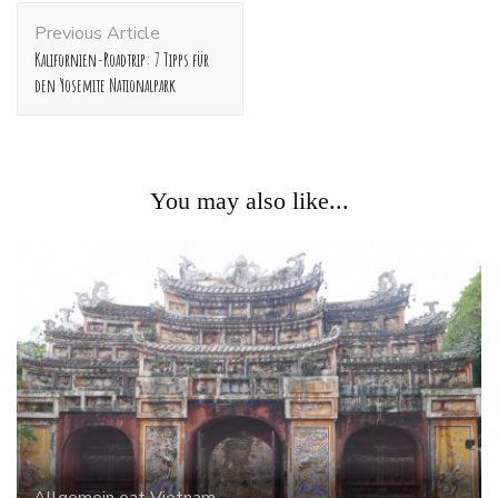
Post
Previous Article
Navigation
Kalifornien-Roadtrip: 7 Tipps für
den Yosemite Nationalpark
You may also like...
Allgemein
eat
Vietnam