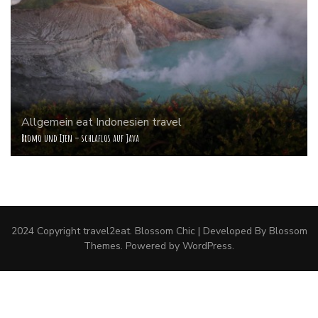
Allgemein
eat
Indonesien
travel
Bromo und Ijen – schlaflos auf Java
2024 Copyright
travel2eat
.
Blossom Chic | Developed By
Blossom
Themes
. Powered by
WordPress
.