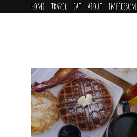
home
travel
eat
about
impressum