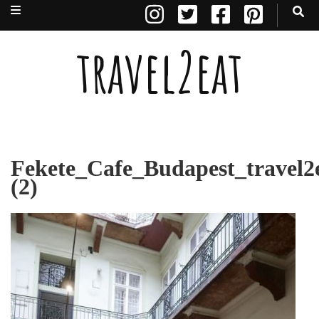
travel2eat
Fekete_Cafe_Budapest_travel2
(2)