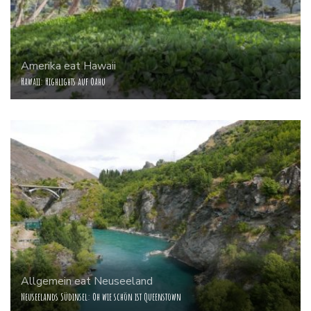
Amerika
eat
Hawaii
Hawaii: Highlights auf Oahu
Allgemein
eat
Neuseeland
Neuseelands Südinsel: Oh wie schön ist Queenstown